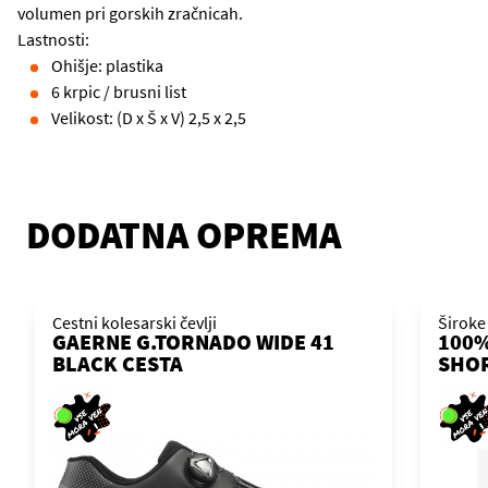
volumen pri gorskih zračnicah.
Lastnosti:
Ohišje: plastika
6 krpic / brusni list
Velikost: (D x Š x V) 2,5 x 2,5
DODATNA OPREMA
Cestni kolesarski čevlji
Široke
GAERNE G.TORNADO WIDE 41
100%
BLACK CESTA
SHO