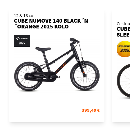
12 & 16 col
CUBE NUMOVE 140 BLACK´N
Cestna
´ORANGE 2025 KOLO
CUBE
SLE
2026
399,49 €