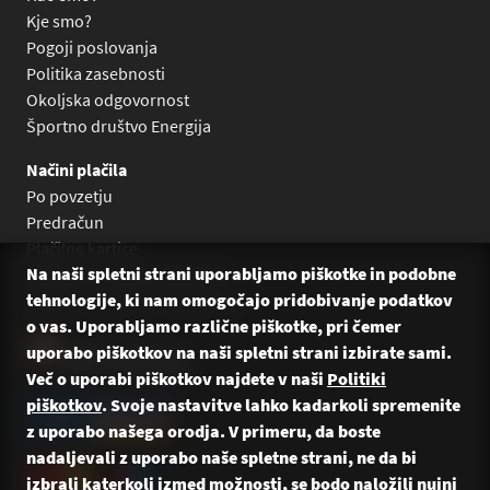
Kje smo?
Pogoji poslovanja
Politika zasebnosti
Okoljska odgovornost
Športno društvo Energija
Načini plačila
Po povzetju
Predračun
Plačilne kartice
Na naši spletni strani uporabljamo piškotke in podobne
Plačilo na obroke Leanpay
tehnologije, ki nam omogočajo pridobivanje podatkov
Plačilo na obroke s karticami
o vas. Uporabljamo različne piškotke, pri čemer
uporabo piškotkov na naši spletni strani izbirate sami.
Več o uporabi piškotkov najdete v naši
Politiki
piškotkov
. Svoje nastavitve lahko kadarkoli spremenite
z uporabo našega orodja. V primeru, da boste
nadaljevali z uporabo naše spletne strani, ne da bi
izbrali katerkoli izmed možnosti, se bodo naložili nujni