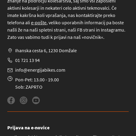
znanje na področju kolesarstva, saj smo vsi zaposleni
aktivni kolesarji in nekateri celo aktivni tekmovalci. Če
imate kakršna koli vprašanja, nas kontaktirajte preko
telefona
ali
e-pošte
, veliko uporabnih informacij pa boste
našli že na naši spletni strani, naši FB strani in Instagramu.
Zato vas vabimo tudi k prijavi na naš »novičnik«.
Ihanska cesta 6, 1230 Domžale
01 721 13 94
info@energijabikes.com
Pon-Pet: 13.00 - 19.00
Sob: ZAPRTO
Prijava na e-novice