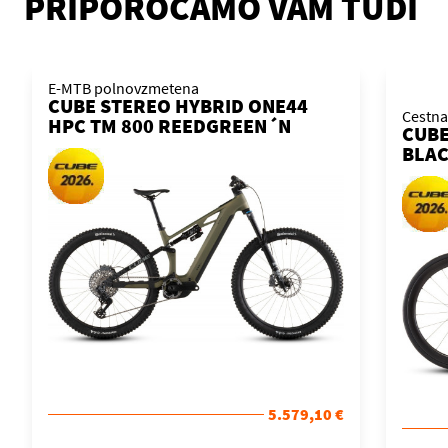
PRIPOROČAMO VAM TUDI
E-MTB polnovzmetena
CUBE STEREO HYBRID ONE44
Cestna
HPC TM 800 REEDGREEN´N
CUBE
´MATRIX 2026 KOLO
BLAC
5.579,10 €