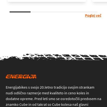
Poglej več
Energijabikes s svojo 20.letno tradicijo svojim strankam
nudi odlično razmerje med kvaliteto in ceno koles in
dodatne opreme. Pred leti smo se osredotočili predvsem na
znamko Cube in od takrat so Cube kolesa naš glavni