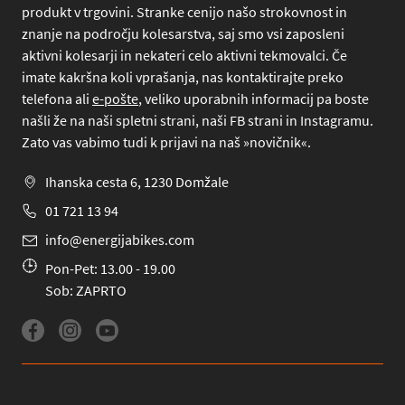
produkt v trgovini. Stranke cenijo našo strokovnost in
znanje na področju kolesarstva, saj smo vsi zaposleni
aktivni kolesarji in nekateri celo aktivni tekmovalci. Če
imate kakršna koli vprašanja, nas kontaktirajte preko
telefona
ali
e-pošte
, veliko uporabnih informacij pa boste
našli že na naši spletni strani, naši FB strani in Instagramu.
Zato vas vabimo tudi k prijavi na naš »novičnik«.
Ihanska cesta 6, 1230 Domžale
01 721 13 94
info@energijabikes.com
Pon-Pet: 13.00 - 19.00
Sob: ZAPRTO