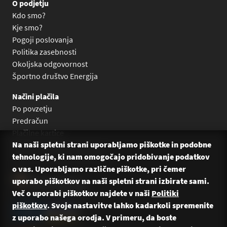
O podjetju
Kdo smo?
Kje smo?
Pogoji poslovanja
Politika zasebnosti
Okoljska odgovornost
Športno društvo Energija
Načini plačila
Po povzetju
Predračun
Plačilne kartice
Na naši spletni strani uporabljamo piškotke in podobne
Plačilo na obroke Leanpay
tehnologije, ki nam omogočajo pridobivanje podatkov
Plačilo na obroke s karticami
o vas. Uporabljamo različne piškotke, pri čemer
uporabo piškotkov na naši spletni strani izbirate sami.
Več o uporabi piškotkov najdete v naši
Politiki
piškotkov
. Svoje nastavitve lahko kadarkoli spremenite
z uporabo našega orodja. V primeru, da boste