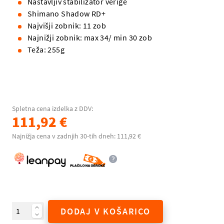
Nastavljiv stabilizator verige
Shimano Shadow RD+
Najvišji zobnik: 11 zob
Najnižji zobnik: max 34/ min 30 zob
Teža: 255g
Spletna cena izdelka z DDV:
111,92 €
Najnižja cena v zadnjih 30-tih dneh: 111,92 €
DODAJ V KOŠARICO