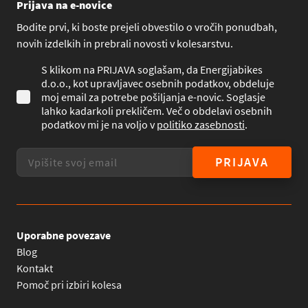
Prijava na e-novice
Bodite prvi, ki boste prejeli obvestilo o vročih ponudbah,
novih izdelkih in prebrali novosti v kolesarstvu.
S klikom na PRIJAVA soglašam, da Energijabikes
d.o.o., kot upravljavec osebnih podatkov, obdeluje
moj email za potrebe pošiljanja e-novic. Soglasje
lahko kadarkoli prekličem. Več o obdelavi osebnih
podatkov mi je na voljo v
politiko zasebnosti
.
PRIJAVA
Uporabne povezave
Blog
Kontakt
Pomoč pri izbiri kolesa