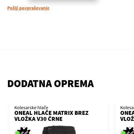
Pošlji povpraševanje
DODATNA OPREMA
Kolesarske hlače
Kolesa
ONEAL HLAČE MATRIX BREZ
ONEA
VLOŽKA V30 ČRNE
VLOŽ