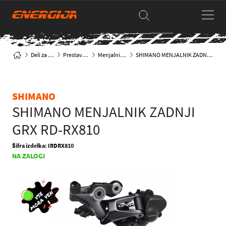
Deli za kolesa
Prestave & deli
Menjalniki & deli
SHIMANO MENJALNIK ZADNJI GRX RD-RX810
SHIMANO
SHIMANO MENJALNIK ZADNJI
GRX RD-RX810
Šifra izdelka: IRDRX810
NA ZALOGI