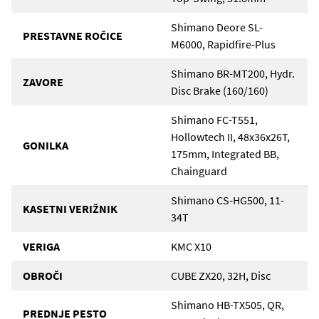
Shimano Deore SL-
PRESTAVNE ROČICE
M6000, Rapidfire-Plus
Shimano BR-MT200, Hydr.
ZAVORE
Disc Brake (160/160)
Shimano FC-T551,
Hollowtech II, 48x36x26T,
GONILKA
175mm, Integrated BB,
Chainguard
Shimano CS-HG500, 11-
KASETNI VERIŽNIK
34T
VERIGA
KMC X10
OBROČI
CUBE ZX20, 32H, Disc
Shimano HB-TX505, QR,
PREDNJE PESTO