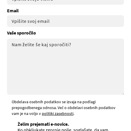
Email
Vaše sporočilo
Obdelava osebnih podatkov se izvaja na podlagi
prepogodbenega odnosa. Več o obdelavi osebnih podatkov
vam je na voljo v
politiki zasebnosti
.
Želim prejemati e-novice.
Ko obkljukate zgornje polje, soglašate, da vam