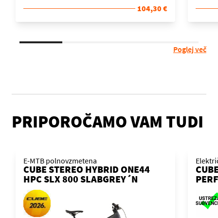
104,30 €
Poglej več
PRIPOROČAMO VAM TUDI
E-MTB polnovzmetena
Elektr
CUBE STEREO HYBRID ONE44
CUBE
HPC SLX 800 SLABGREY´N
PERF
´ORANGE 2026 KOLO
´N´B