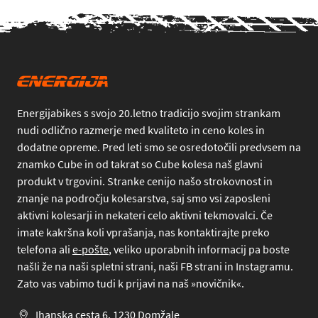
Energijabikes s svojo 20.letno tradicijo svojim strankam
nudi odlično razmerje med kvaliteto in ceno koles in
dodatne opreme. Pred leti smo se osredotočili predvsem na
znamko Cube in od takrat so Cube kolesa naš glavni
produkt v trgovini. Stranke cenijo našo strokovnost in
znanje na področju kolesarstva, saj smo vsi zaposleni
aktivni kolesarji in nekateri celo aktivni tekmovalci. Če
imate kakršna koli vprašanja, nas kontaktirajte preko
telefona
ali
e-pošte
, veliko uporabnih informacij pa boste
našli že na naši spletni strani, naši FB strani in Instagramu.
Zato vas vabimo tudi k prijavi na naš »novičnik«.
Ihanska cesta 6, 1230 Domžale