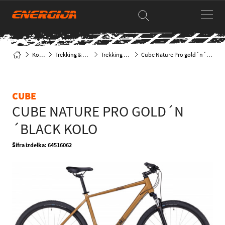
Kolesa
Trekking & Mestna
Trekking kolesa
Cube Nature Pro gold´n´black kolo
CUBE
CUBE NATURE PRO GOLD´N
´BLACK KOLO
Šifra izdelka: 64516062