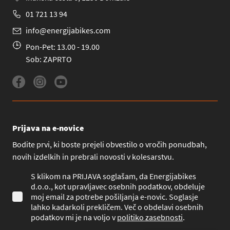
01 721 13 94
info@energijabikes.com
Pon-Pet: 13.00 - 19.00
Sob: ZAPRTO
Prijava na e-novice
Bodite prvi, ki boste prejeli obvestilo o vročih ponudbah,
novih izdelkih in prebrali novosti v kolesarstvu.
S klikom na PRIJAVA soglašam, da Energijabikes
d.o.o., kot upravljavec osebnih podatkov, obdeluje
moj email za potrebe pošiljanja e-novic. Soglasje
lahko kadarkoli prekličem. Več o obdelavi osebnih
podatkov mi je na voljo v
politiko zasebnosti
.