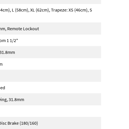
4cm), L (58cm), XL (62cm), Trapeze: XS (46cm), S
3mm, Remote Lockout
tom 1 1/2"
 31.8mm
mm
eed
wing, 31.8mm
isc Brake (180/160)