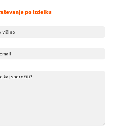
raševanje po izdelku