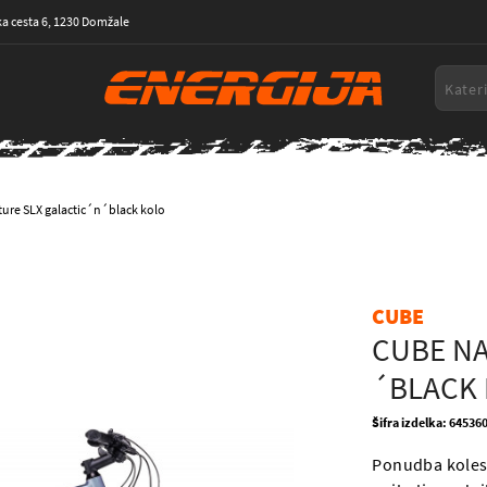
a cesta 6, 1230 Domžale
ure SLX galactic´n´black kolo
CUBE
CUBE NA
´BLACK
Šifra izdelka: 64536
Ponudba koles