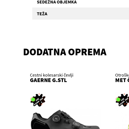
SEDEŽNA OBJEMKA
TEŽA
DODATNA OPREMA
Cestni kolesarski čevlji
Otrošk
GAERNE G.STL
MET 