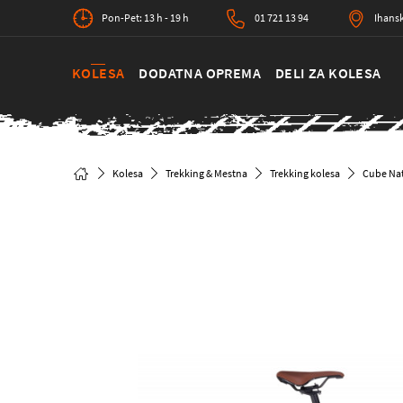
Pon-Pet: 13 h - 19 h
01 721 13 94
Ihansk
KOLESA
DODATNA OPREMA
DELI ZA KOLESA
Kolesa
Trekking & Mestna
Trekking kolesa
Cube Nat