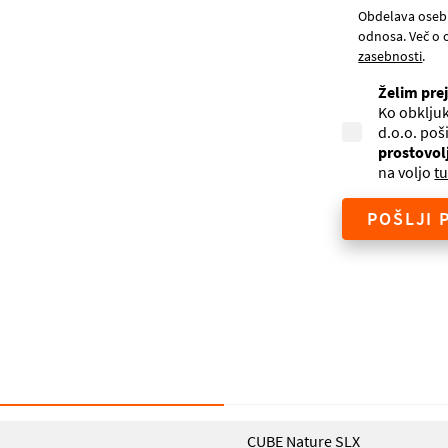
Obdelava oseb
odnosa. Več o 
zasebnosti
.
Želim pre
Ko obkljuk
d.o.o. poš
prostovol
na voljo
tu
POŠLJI 
CUBE Nature SLX