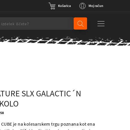
Košarica
Moj račun
TURE SLX GALACTIC´N
 KOLO
058
 CUBE je na kolesarskem trgu poznana kot ena