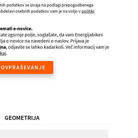
nih podatkov se izvaja na podlagi prepogodbenega
obdelavi osebnih podatkov vam je na voljo v
politiki
jemati e-novice.
ate zgornje polje, soglašate, da vam Energijabikes
ilja e-novice na navedeni e-naslov. Prijava je
jna
, odjavite se lahko kadarkoli. Več informacij vam je
kaj
.
POVPRAŠEVANJE
GEOMETRIJA