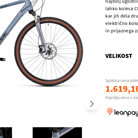
najbolj ugodnih
lahko kolesa C
kar jih dela dr
električno kol
in prijaznega z
VELIKOST
Spletna cena izde
1.619,1
Najnižja cena v za