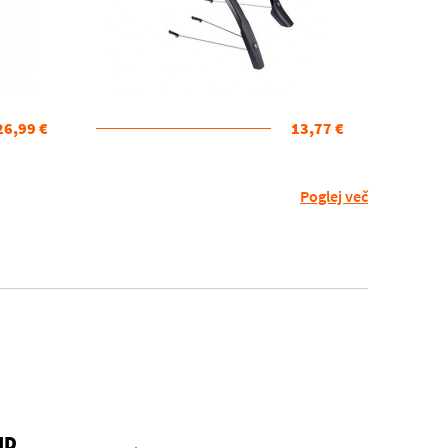
26,99 €
13,77 €
Poglej več
ID