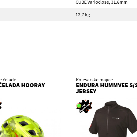
CUBE Varioclose, 31.8mm
12,7 kg
e čelade
Kolesarske majice
ČELADA HOORAY
ENDURA HUMMVEE S/
JERSEY