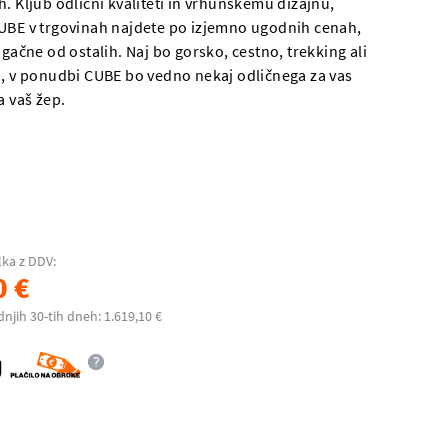
. Kljub odlični kvaliteti in vrhunskemu dizajnu,
UBE v trgovinah najdete po izjemno ugodnih cenah,
ugačne od ostalih. Naj bo gorsko, cestno, trekking ali
o, v ponudbi CUBE bo vedno nekaj odličnega za vas
a vaš žep.
lka z DDV:
0 €
dnjih 30-tih dneh: 1.619,10 €