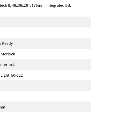
ech II, 48x36x26T, 175mm, Integrated BB,
ss Ready
nterlock
nterlock
 Light, 50-622
2mm