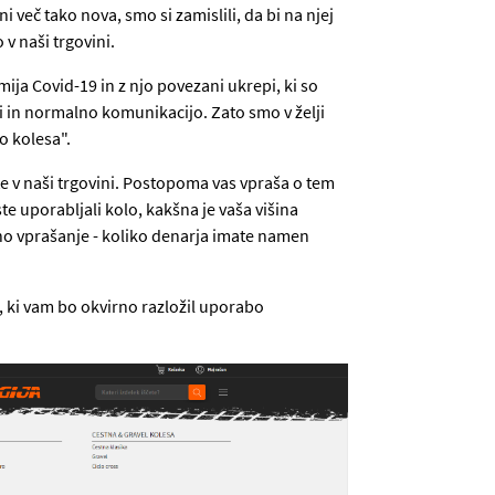
 več tako nova, smo si zamislili, da bi na njej
v naši trgovini.
ija Covid-19 in z njo povezani ukrepi, ki so
 in normalno komunikacijo. Zato smo v želji
ro kolesa".
e v naši trgovini. Postopoma vas vpraša o tem
te uporabljali kolo, kakšna je vaša višina
žno vprašanje - koliko denarja imate namen
 ki vam bo okvirno razložil uporabo