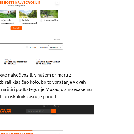
oste največ vozili. V našem primeru z
izbirali klasično kolo, bo to vprašanje v dveh
še na štiri podkategorije. V ozadju smo vsakemu
ih bo iskalnik kasneje ponudil...