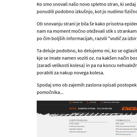
Ko smo snovali našo novo spletno stran, ki sedaj ni
ponudili podobno izkušnjo, kot jo nudimo fizično 
Ob snovanju strani je bila še kako prisotna epidem
nam na moment močno oteževali stik s strankami
po čim boljših informacijah, razvili "vodič za izbi
Ta deluje podobno, ko delujemo mi, ko se oglasit
kje se imate namen voziti oz. na kakšen način bos
(zaradi velikosti kolesa) in pa na koncu nehvale
porabiti za nakup novega kolesa.
Spodaj smo ob zajemih zaslona opisali postopek,
pomočnika...