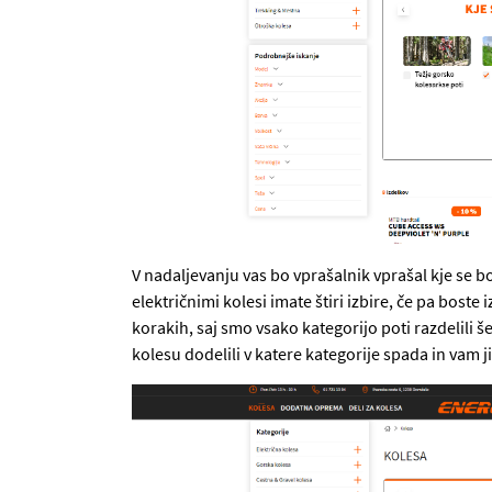
V nadaljevanju vas bo vprašalnik vprašal kje se b
električnimi kolesi imate štiri izbire, če pa boste 
korakih, saj smo vsako kategorijo poti razdelili 
kolesu dodelili v katere kategorije spada in vam j