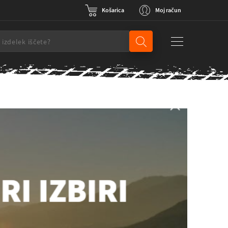
Košarica
Moj račun