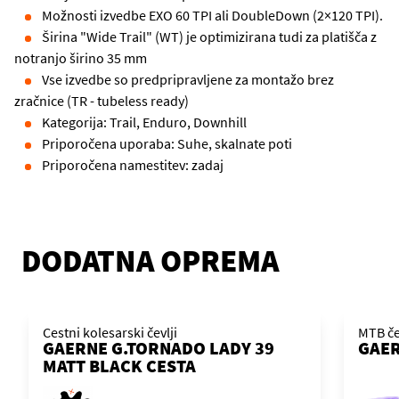
Možnosti izvedbe EXO 60 TPI ali DoubleDown (2×120 TPI).
Širina "Wide Trail" (WT) je optimizirana tudi za platišča z
notranjo širino 35 mm
Vse izvedbe so predpripravljene za montažo brez
zračnice (TR - tubeless ready)
Kategorija: Trail, Enduro, Downhill
Priporočena uporaba: Suhe, skalnate poti
Priporočena namestitev: zadaj
DODATNA OPREMA
Cestni kolesarski čevlji
MTB če
GAERNE G.TORNADO LADY 39
GAER
MATT BLACK CESTA