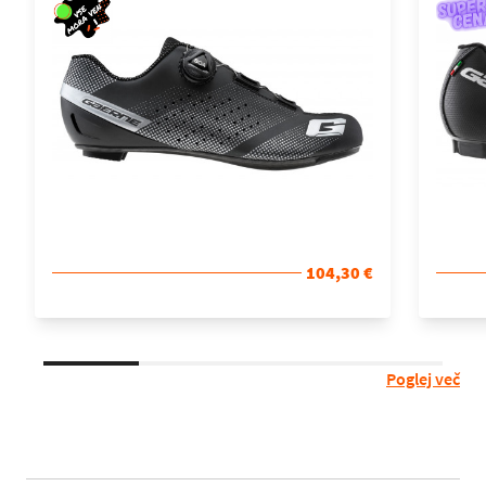
104,30 €
Poglej več