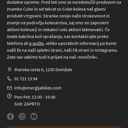
dodatne opreme. Pred leti smo se osredotočili predvsem na
znamko Cube in od takrat so Cube kolesa naš glavni
produkt v trgovini. Stranke cenijo našo strokovnost in
znanje na področju kolesarstva, saj smo vsi zaposleni
aktivni kolesarji in nekateri celo aktivni tekmovalci. Če
imate kakršna koli vprašanja, nas kontaktirajte preko
telefona
ali
e-pošte
, veliko uporabnih informacij pa boste
našli že na naši spletni strani, naši FB strani in Instagramu.
Zato vas vabimo tudi k prijavi na naš »novičnik«.
Ihanska cesta 6, 1230 Domžale
01 721 13 94
info@energijabikes.com
Pon-Pet: 13.00 - 19.00
Sob: ZAPRTO