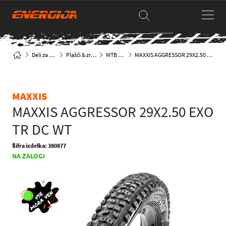
Deli za kolesa
Plašči & zračnice
MTB plašči
MAXXIS AGGRESSOR 29X2.50 EXO TR DC WT
MAXXIS
MAXXIS AGGRESSOR 29X2.50 EXO
TR DC WT
Šifra izdelka: 380877
NA ZALOGI