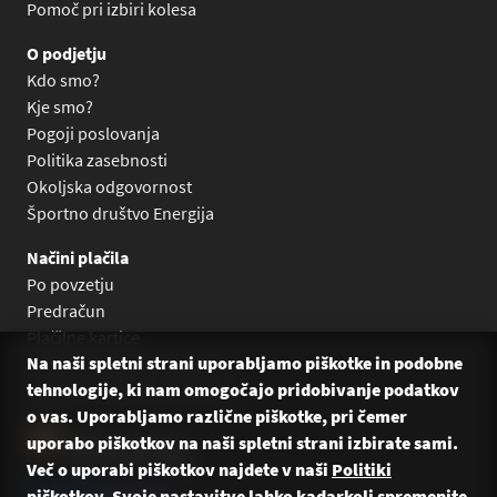
Pomoč pri izbiri kolesa
O podjetju
Kdo smo?
Kje smo?
Pogoji poslovanja
Politika zasebnosti
Okoljska odgovornost
Športno društvo Energija
Načini plačila
Po povzetju
Predračun
Plačilne kartice
Na naši spletni strani uporabljamo piškotke in podobne
Plačilo na obroke Leanpay
tehnologije, ki nam omogočajo pridobivanje podatkov
Plačilo na obroke s karticami
o vas. Uporabljamo različne piškotke, pri čemer
uporabo piškotkov na naši spletni strani izbirate sami.
Več o uporabi piškotkov najdete v naši
Politiki
piškotkov
. Svoje nastavitve lahko kadarkoli spremenite