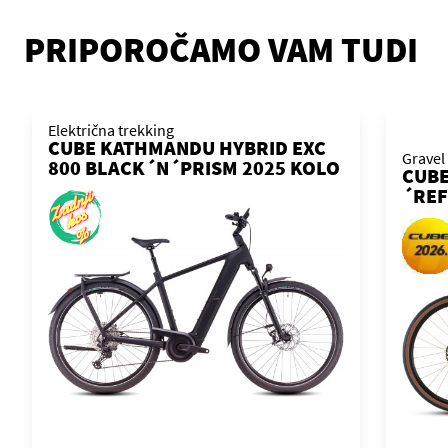
PRIPOROČAMO VAM TUDI
Električna trekking
CUBE KATHMANDU HYBRID EXC
Gravel
800 BLACK´N´PRISM 2025 KOLO
CUB
´REF